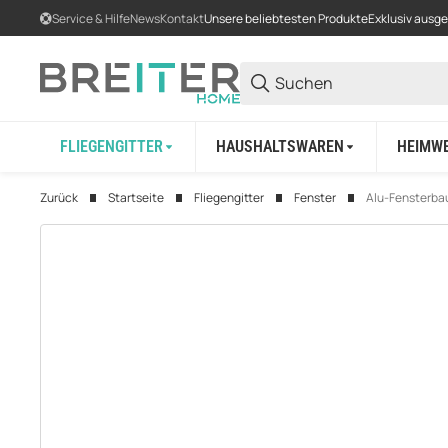
Service & Hilfe
News
Kontakt
Unsere beliebtesten Produkte
Exklusiv ausg
FLIEGENGITTER
HAUSHALTSWAREN
HEIMW
Zurück
Startseite
Fliegengitter
Fenster
Alu-Fensterbau