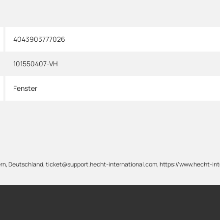
4043903777026
101550407-VH
Fenster
rn, Deutschland, ticket@support.hecht-international.com, https://www.hecht-in