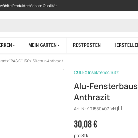
ewählte Produkte
Höchste Qualität
ERKEN
MEIN GARTEN
RESTPOSTEN
HERSTELLE
satz "BASIC" 130x150 cm in Anthrazit
CULEX Insektenschutz
Alu-Fensterbaus
Anthrazit
Art.Nr.:
101550407-VH
30,08 €
pro Stk