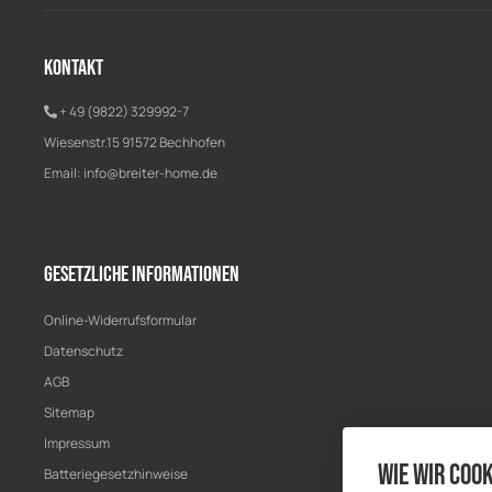
Kontakt
+ 49 (9822) 329992-7
Wiesenstr.15 91572 Bechhofen
Email:
info@breiter-home.de
Gesetzliche Informationen
Online-Widerrufsformular
Datenschutz
AGB
Sitemap
Impressum
Wie wir Cook
Batteriegesetzhinweise