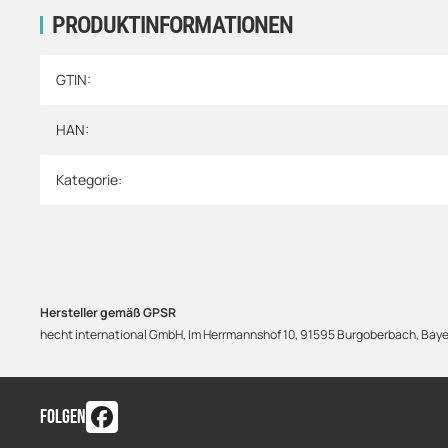
PRODUKTINFORMATIONEN
Produkteigenschaft
Wert
GTIN:
HAN:
Kategorie:
Hersteller gemäß GPSR
hecht international GmbH, Im Herrmannshof 10, 91595 Burgoberbach, Baye
FOLGEN