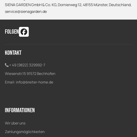
SIENA GARDEN GmbH & Co. KG, Dornierweg 12, 48155 Münster, Deutschland,
service@sienagarden.de
FOLGEN
Kontakt
+ 49 (9822) 329992-7
Wiesenstr.15 91572 Bechhofen
Email:
info@breiter-home.de
Informationen
Wir über uns
Zahlungsmöglichkeiten