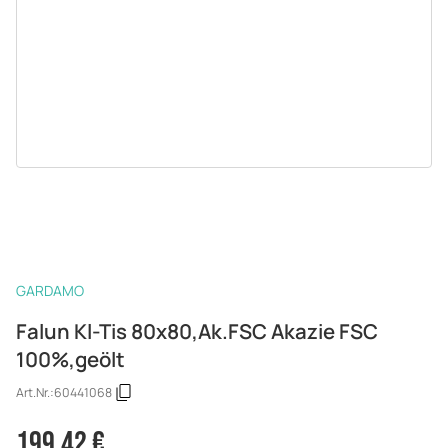
GARDAMO
Falun Kl-Tis 80x80,Ak.FSC Akazie FSC
100%,geölt
Art.Nr.:
60441068
199,42 €