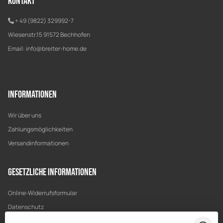
Kontakt
+ 49 (9822) 329992-7
Wiesenstr.15 91572 Bechhofen
Email:
info@breiter-home.de
Informationen
Wir über uns
Zahlungsmöglichkeiten
Versandinformationen
Gesetzliche Informationen
Online-Widerrufsformular
Datenschutz
AGB