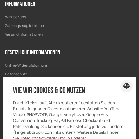
Informationen
Wir über uns
Zahlungsmöglichkeiten
Versandinformationen
Gesetzliche Informationen
Online-Widerrufsformular
Datenschutz
AGB
Wie wir Cookies & Co nutzen
Sitemap
Impressum
Durch Klicken auf „Alle akzeptieren“ gestatten Sie den
Einsatz folgender Dienste auf unserer Website: YouTube,
Batteriegesetzhinweise
Vimeo, SHOPVOTE, Google Analytics 4, Google Ads
Widerrufsrecht
Conversion Tracking, PayPal Express Checkout und
Ratenzahlung. Sie können die Einstellung jederzeit ändern
(Fingerabdruck-Icon links unten). Weitere Details finden
Sie unter
Konfigurieren
und in unserer