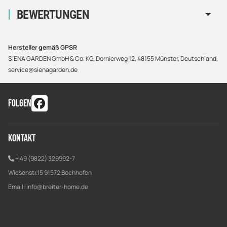
BEWERTUNGEN
Hersteller gemäß GPSR
SIENA GARDEN GmbH & Co. KG, Dornierweg 12, 48155 Münster, Deutschland,
service@sienagarden.de
FOLGEN
Kontakt
+ 49 (9822) 329992-7
Wiesenstr.15 91572 Bechhofen
Email:
info@breiter-home.de