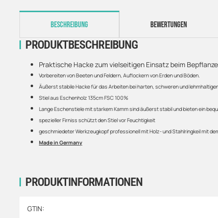
weitere Registerkarten anzeigen
BESCHREIBUNG
BEWERTUNGEN
PRODUKTBESCHREIBUNG
Praktische Hacke zum vielseitigen Einsatz beim Bepfla
Vorbereiten von Beeten und Feldern, Auflockern von Erden und Böden.
Äußerst stabile Hacke für das Arbeiten bei harten, schweren und lehmhaltige
Stiel aus Eschenholz 135cm FSC 100%
Lange Eschenstiele mit starkem Kamm sind äußerst stabil und bieten ein be
spezieller Firniss schützt den Stiel vor Feuchtigkeit
geschmiedeter Werkzeugkopf professionell mit Holz- und Stahlringkeil mit de
Made in Germany
PRODUKTINFORMATIONEN
Produkteigenschaft
Wert
GTIN: