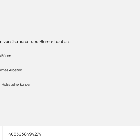
nzen von Gemüse- und Blumenbeeten,
n Böden.
quemes Arbeiten
m Holzstiel verbunden
4055938494274