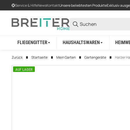
Service & Hilfe
News
Kontakt
Unsere beliebtesten Produkte
Exklusiv ausg
FLIEGENGITTER
HAUSHALTSWAREN
HEIMW
Zurück
Startseite
Mein Garten
Gartengeräte
Harzer Ha
AUF LAGER