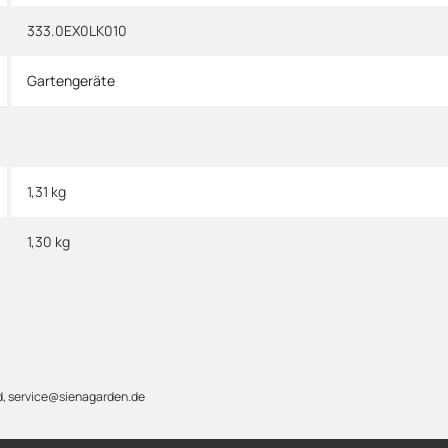
333.0EX0LK010
Gartengeräte
1,31 kg
1,30
kg
d, service@sienagarden.de