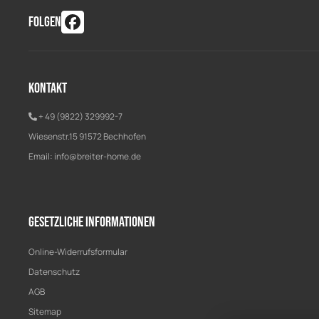
FOLGEN
Kontakt
+ 49 (9822) 329992-7
Wiesenstr.15 91572 Bechhofen
Email:
info@breiter-home.de
Gesetzliche Informationen
Online-Widerrufsformular
Datenschutz
AGB
Sitemap