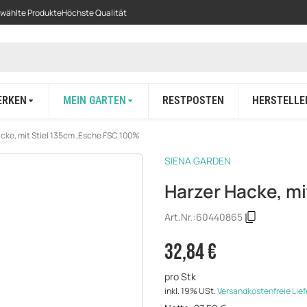
ewählte Produkte
Höchste Qualität
ERKEN
MEIN GARTEN
RESTPOSTEN
HERSTELLE
cke, mit Stiel 135cm ,Esche FSC 100%
SIENA GARDEN
Harzer Hacke, mi
Art.Nr.:
60440865
32,84 €
pro Stk
inkl. 19% USt.
Versandkostenfreie Lie