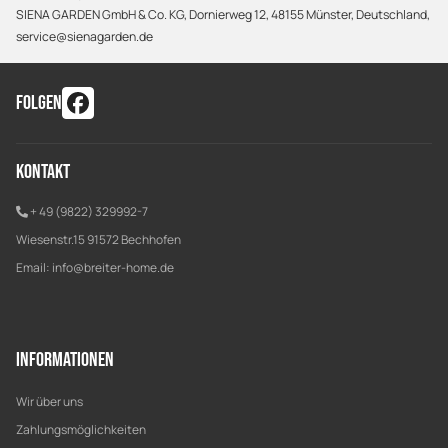
SIENA GARDEN GmbH & Co. KG, Dornierweg 12, 48155 Münster, Deutschland,
service@sienagarden.de
FOLGEN
Kontakt
+ 49 (9822) 329992-7
Wiesenstr.15 91572 Bechhofen
Email:
info@breiter-home.de
Informationen
Wir über uns
Zahlungsmöglichkeiten