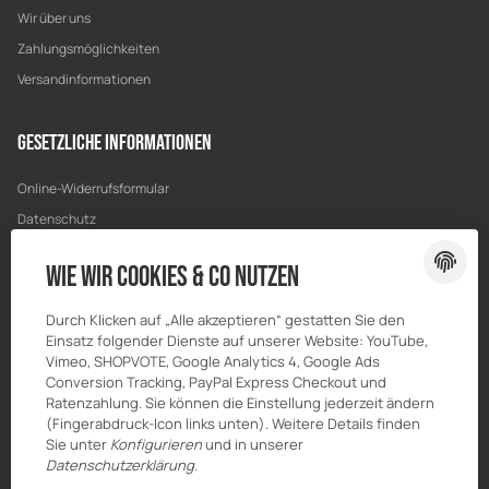
Wir über uns
Zahlungsmöglichkeiten
Versandinformationen
Gesetzliche Informationen
Online-Widerrufsformular
Datenschutz
AGB
Wie wir Cookies & Co nutzen
Sitemap
Impressum
Durch Klicken auf „Alle akzeptieren“ gestatten Sie den
Einsatz folgender Dienste auf unserer Website: YouTube,
Batteriegesetzhinweise
Vimeo, SHOPVOTE, Google Analytics 4, Google Ads
Widerrufsrecht
Conversion Tracking, PayPal Express Checkout und
Ratenzahlung. Sie können die Einstellung jederzeit ändern
(Fingerabdruck-Icon links unten). Weitere Details finden
Sie unter
Konfigurieren
und in unserer
Datenschutzerklärung
.