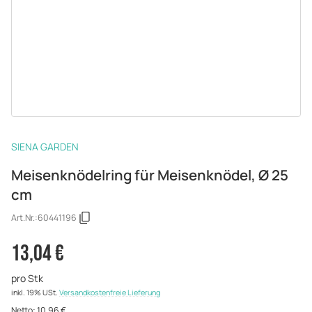
SIENA GARDEN
Meisenknödelring für Meisenknödel, Ø 25
cm
Art.Nr.:
60441196
13,04 €
pro Stk
inkl. 19% USt.
Versandkostenfreie Lieferung
Netto:
10,96 €