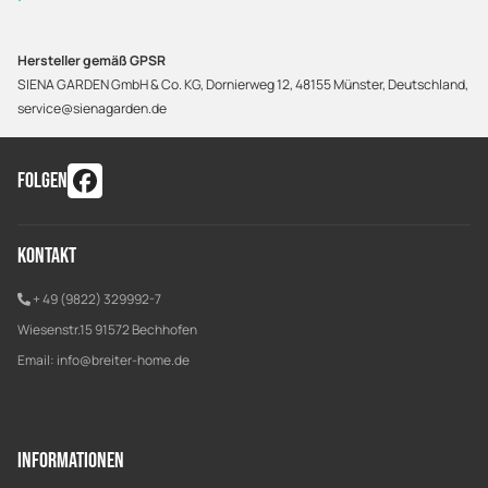
Hersteller gemäß GPSR
SIENA GARDEN GmbH & Co. KG, Dornierweg 12, 48155 Münster, Deutschland,
service@sienagarden.de
FOLGEN
Kontakt
+ 49 (9822) 329992-7
Wiesenstr.15 91572 Bechhofen
Email:
info@breiter-home.de
Informationen