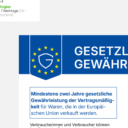
4 €
rfügbar
- 7 Werktage
(DE -
eichend)