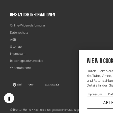
Gesetzliche Informationen
Online-Widerrufsformular
Datenschutz
AGB
Sitemap
Impressum
Wie wir Cook
Batteriegesetzhinweise
Widerrufsrecht
Durch Klicken au
YouTube, Vimeo, 
und Ratenzahlung
Details finden S
|
Impressum
Da
ABL
© Breiter Home
* Alle Preise inkl. gesetzlicher USt., zzgl.
Versand