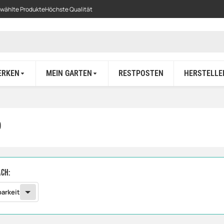
ewählte Produkte
Höchste Qualität
ERKEN
MEIN GARTEN
RESTPOSTEN
HERSTELLE
O
ach:
barkeit