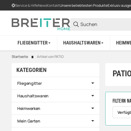
Service & Hilfe
News
Kontakt
Unsere beliebtesten Produkte
Exklusiv ausg
FLIEGENGITTER
HAUSHALTSWAREN
HEIMW
Startseite
Artikel von PATIO
KATEGORIEN
PATI
Fliegengitter
Haushaltswaren
Filtern n
Heimwerken
Verfüg
Mein Garten