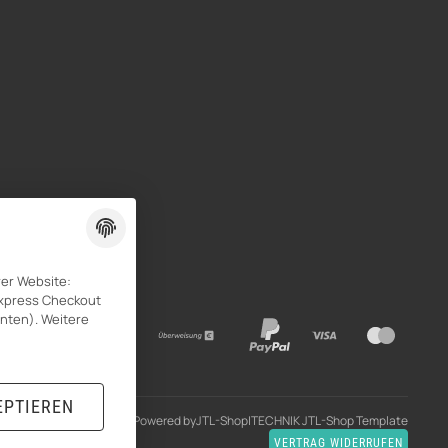
rer Website:
Express Checkout
unten). Weitere
EPTIEREN
Powered by
JTL-Shop
|
TECHNIK JTL-Shop Template
VERTRAG WIDERRUFEN