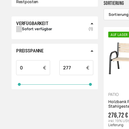
Restposten
Sortierung
Sortierung
VERFÜGBARKEIT
ARTIKEL GEFUNDEN
Sofort verfügbar
1
AUF LAGER
PREISSPANNE
€
€
PATIO
Holzbank P
Stahlgestel
276,72 €
inkl. 19% USt
Lieferung