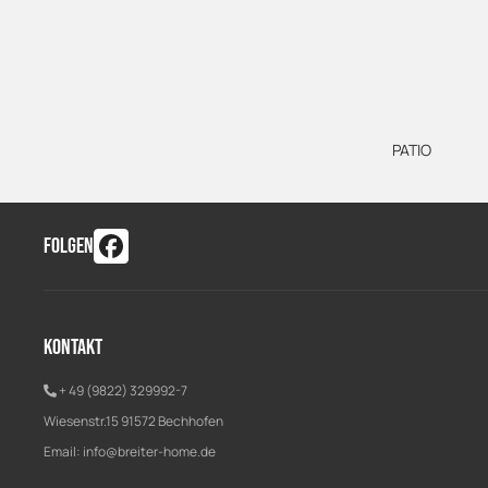
PATIO
FOLGEN
Kontakt
+ 49 (9822) 329992-7
Wiesenstr.15 91572 Bechhofen
Email:
info@breiter-home.de