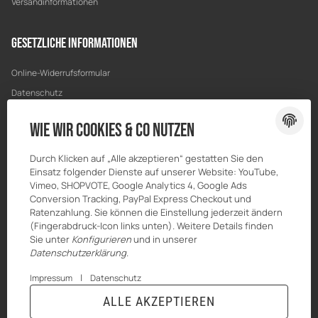
Versandinformationen
Gesetzliche Informationen
Online-Widerrufsformular
Datenschutz
AGB
Wie wir Cookies & Co nutzen
Sitemap
Impressum
Durch Klicken auf „Alle akzeptieren“ gestatten Sie den
Einsatz folgender Dienste auf unserer Website: YouTube,
Batteriegesetzhinweise
Vimeo, SHOPVOTE, Google Analytics 4, Google Ads
Widerrufsrecht
Conversion Tracking, PayPal Express Checkout und
Ratenzahlung. Sie können die Einstellung jederzeit ändern
(Fingerabdruck-Icon links unten). Weitere Details finden
Sie unter
Konfigurieren
und in unserer
Datenschutzerklärung
.
|
Impressum
Datenschutz
ALLE AKZEPTIEREN
© Breiter Home
* Alle Preise inkl. gesetzlicher USt., zzgl.
Versand