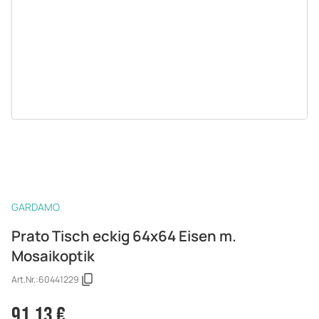
GARDAMO
Prato Tisch eckig 64x64 Eisen m.
Mosaikoptik
Art.Nr.:
60441229
91,13 €