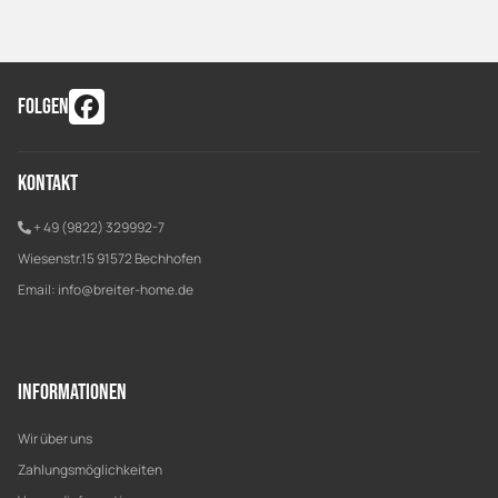
FOLGEN
Kontakt
+ 49 (9822) 329992-7
Wiesenstr.15 91572 Bechhofen
Email:
info@breiter-home.de
Informationen
Wir über uns
Zahlungsmöglichkeiten