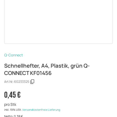
Q-Connect
Schnellhefter, A4, Plastik, grün Q-
CONNECT KF01456
Art.Nr.:
60233325
0,45 €
pro Stk
inkl. 19% USt.
Versandkostenfreie Lieferung
Netto:
0,38 €