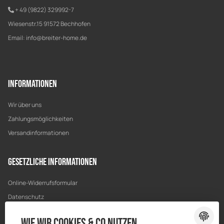
+ 49 (9822) 329992-7
Wiesenstr.15 91572 Bechhofen
Email:
info@breiter-home.de
Informationen
Wir über uns
Zahlungsmöglichkeiten
Versandinformationen
Gesetzliche Informationen
Online-Widerrufsformular
Datenschutz
AGB
Wie wir Cookies & Co nutzen